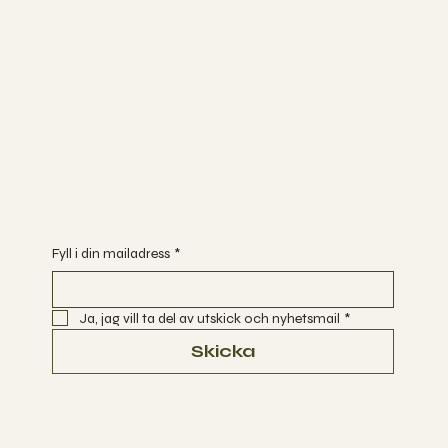
Följ med mig på sociala medier
INSTAGRAM
FACEBOOK
YOUTUBE
Är du redo att börja utforska vägar till Ett Enklare Liv?
Fyll i din mailadress
*
Ja, jag vill ta del av utskick och nyhetsmail
*
Skicka