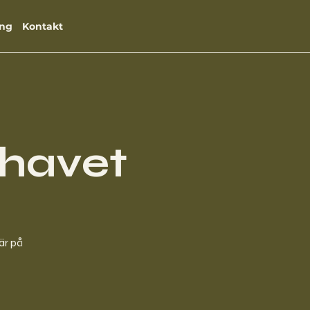
ng
Kontakt
havet
är på