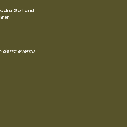
södra Gotland
amnen
m detta event!!