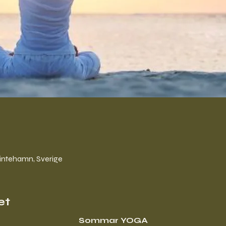
intehamn, Sverige
et
Sommar YOGA