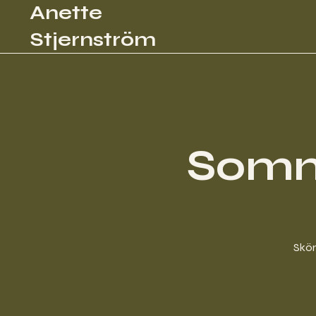
Anette
Stjernström
Somm
Skön