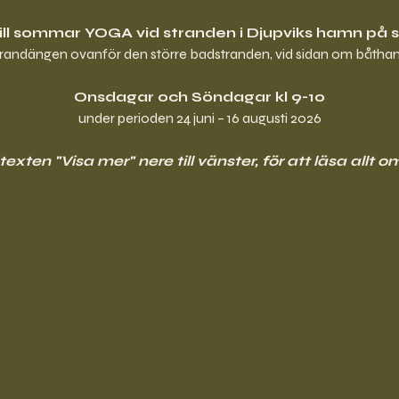
ll sommar YOGA vid stranden i Djupviks hamn på 
trandängen ovanför den större badstranden, vid sidan om båth
Onsdagar och Söndagar kl 9-10
under perioden 24 juni – 16 augusti 2026
exten "Visa mer" nere till vänster, för att läsa allt o