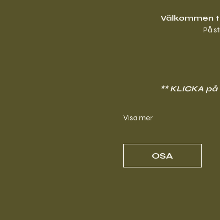
Välkommen ti
På s
** KLICKA på t
Visa mer
OSA