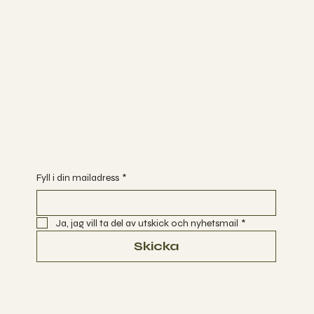
Följ med mig på sociala medier
INSTAGRAM
FACEBOOK
YOUTUBE
Är du redo att börja utforska vägar till Ett Enklare Liv?
Fyll i din mailadress
*
Ja, jag vill ta del av utskick och nyhetsmail
*
Skicka