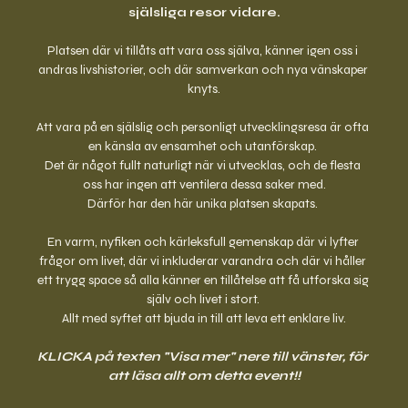
själsliga resor vidare.
Platsen där vi tillåts att vara oss själva, känner igen oss i 
andras livshistorier, och där samverkan och nya vänskaper 
knyts.
Att vara på en själslig och personligt utvecklingsresa är ofta 
en känsla av ensamhet och utanförskap. 
Det är något fullt naturligt när vi utvecklas, och de flesta 
oss har ingen att ventilera dessa saker med.
Därför har den här unika platsen skapats. 
En varm, nyfiken och kärleksfull gemenskap där vi lyfter 
frågor om livet, där vi inkluderar varandra och där vi håller 
ett trygg space så alla känner en tillåtelse att få utforska sig 
själv och livet i stort. 
Allt med syftet att bjuda in till att leva ett enklare liv.
KLICKA på texten "Visa mer" nere till vänster, för 
att läsa allt om detta event!!