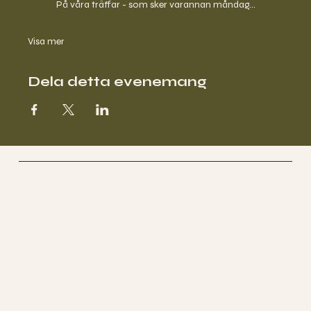
På våra träffar - som sker varannan måndag…
Visa mer
Dela detta evenemang
Anette Stjernström
Följ med mig på sociala medier
INSTAGRAM
FACEBOOK
YOUTUBE