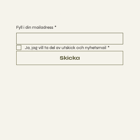
Är du redo att börja utforska vägar till Ett Enklare Liv?
Fyll i din mailadress
*
Ja, jag vill ta del av utskick och nyhetsmail
*
Skicka
Terms & Conditions