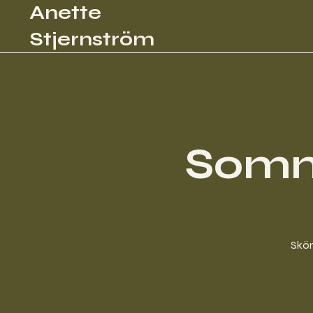
Anette
Stjernström
Somm
Skön