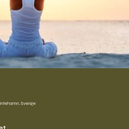
intehamn, Sverige
et