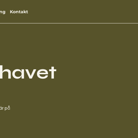
ng
Kontakt
havet
är på