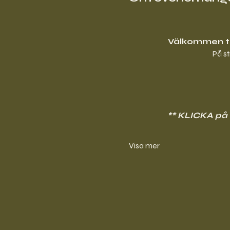
Välkommen ti
På s
** KLICKA på t
Visa mer