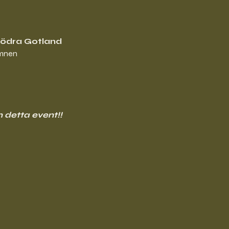
södra Gotland
amnen
m detta event!!