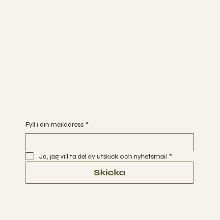
Följ med mig på sociala medier
INSTAGRAM
FACEBOOK
YOUTUBE
Är du redo att börja utforska vägar till Ett Enklare Liv?
Fyll i din mailadress
*
Ja, jag vill ta del av utskick och nyhetsmail
*
Skicka